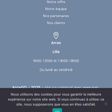
Notre offre
Notre équipe
Nos partenaires
Nos clients

Arras
Lille
9h00-12h00 et 14h00-18h00
Du lundi au vendredi
AnteGO
–
2025
– site co-construit avec
www.eye-
s.fr
–
Mentions légales
–
Politique de confidentialité
Nous utilisons des cookies pour vous garantir la meilleure
et Gestion des cookies
expérience sur notre site web. Si vous continuez à utiliser ce
site, nous supposerons que vous en êtes satisfait.
OK