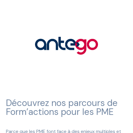
Accueil
Accueil
Notre équipe
Notre équipe
Ils nous font confiance
Ils nous font confiance
Contact
Contact
Ante'Blog
Ante'Blog
Découvrez nos parcours de
Form’actions pour les PME
Parce que les PME font face à des enjeux multiples et